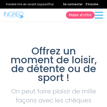
n horaire mis en avant aujourd'hui.
Consultez la page horaires.
Se connecter
S'inscrire
Plaisir d'offrir
Offrez un
moment de loisir,
de détente ou de
sport !
On peut faire plaisir de mille
façons avec les chèques