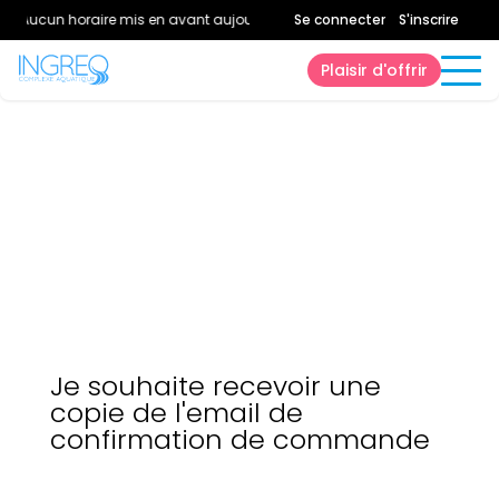
Aucun horaire mis en avant aujourd'hui.
Se connecter
Consultez la page horaires.
S'inscrire
Plaisir d'offrir
Je souhaite recevoir une
copie de l'email de
confirmation de commande