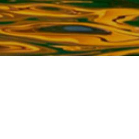
 d'escalade
vrez le mur
alade aquatique