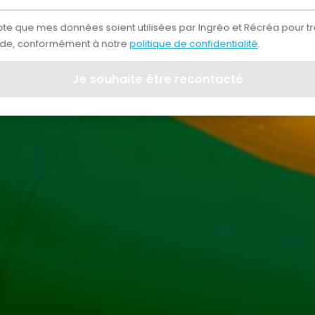
te que mes données soient utilisées par Ingréo et Récréa pour tr
e, conformément à notre
politique de confidentialité
.