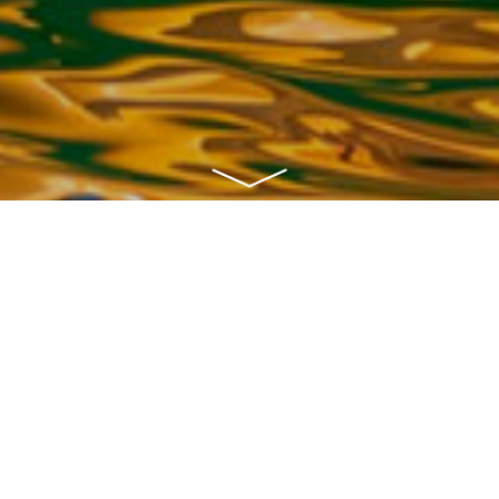
Mur
Décou
d'esc