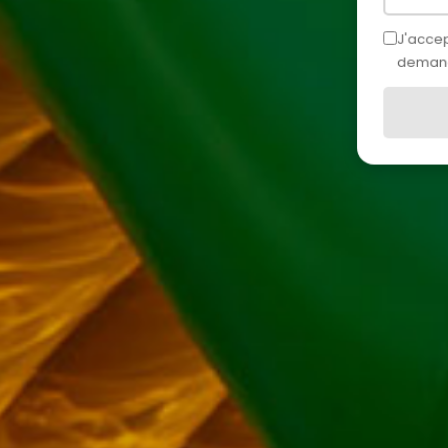
J'accep
demand