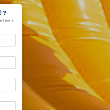
 ?
l'été ?