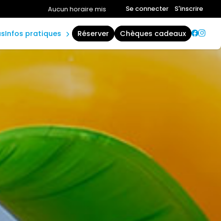
plannings
Se connecter
S'inscrire
aire mis en avant aujourd'hui.
Consultez la page horaires.
accès &
contact
us
infos pratiques
réserver
chèques cadeaux
règles