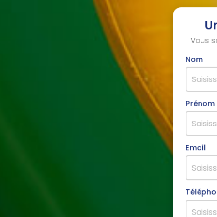
U
Vous s
Nom
Prénom
Email
Télépho