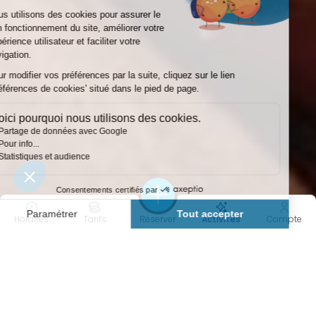
Horaires
Tarifs
Réserver
Activités
Compte
60 À 180 MIN
COOL
Durée
Intensité